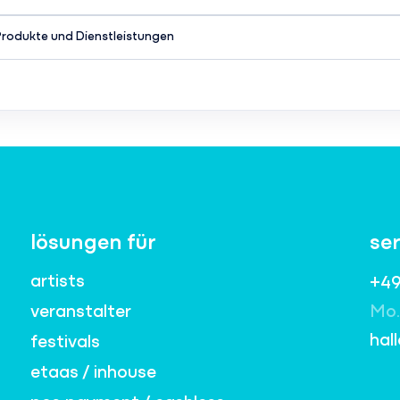
Produkte und Dienstleistungen
lösungen für
se
artists
+49
veranstalter
Mo.
hal
festivals
etaas / inhouse