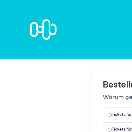
Bestel
Worum geh
Tickets fü
Tickets f